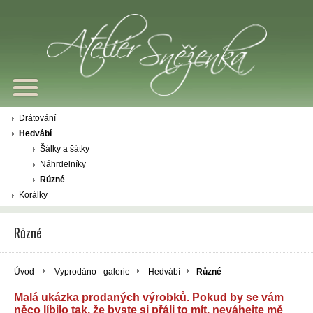
Drátování
Hedvábí
Šálky a šátky
Náhrdelníky
Různé
Korálky
Různé
Úvod
Vyprodáno - galerie
Hedvábí
Různé
Malá ukázka prodaných výrobků. Pokud by se vám
něco líbilo tak, že byste si přáli to mít, neváhejte mě